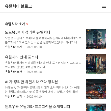
유틸치타 블로그
유틸치타 소개
5
노트북LM이 정리한 유틸치타
오늘은 구글의 노트북LM 을 이용해서유틸치타에 대해 자동으로
분석해서PPT로 만드는 작업을 진행해보았습니다.아래의 내용
은 자동으로 Ai 가 분석하여유틸치타에 대해 정리한 내용입니다.
유틸치타 소개
2026.05.18
PPT로 생성된것을 내려받아서 오피스에서 이미지로 변환해서
블로그에 포스팅해보았네요. 총 11장의 슬라이드가 나왔고 소요
유틸치타 안내 포스터
시간은 대략 10분 정도 걸린것 같습니다. 생각보다 잘 동작하네
유틸치타 웹사이트에 대한 배너와 안내 포스터 이미지 그리고 지
요
브리풍의 간단한 4컷 만화 입니다.
유틸치타 소개
2026.05.18
Ai 가 정리한 유틸치타 요약 정리본
아래는 Ai 가 판단한 유틸치타에 대한 요약 정리본입니다. 아래
는 유틸치타(UtilCheeta) 플랫폼에 대해 기능별, 기술적 특성별,
그리고 이용자 관점에서의 활용 가치까지 포함하여 아주 상세하
유틸치타 소개
2026.04.19
게 분석하고 총정리한 내용임.[심층 분석 보고서] 올인원 유틸리
티 플랫폼: 유틸치타(UtilCheeta)1. 플랫폼의 정체성 및 철학유
윈도우용 유틸치타 프로그램을 소개합니다
틸치타는 단순한 웹사이트를 넘어, 디지털 환경에서 발생하는 다